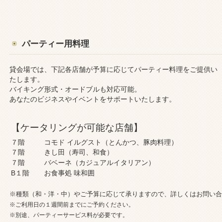
パーティー用料理
貸会場では、下記各店舗が予算に応じてパーティー料理をご提供い
たします。
バイキング形式・オードブルも対応可能。
あなたのビジネスやイベントをサポートいたします。
【ケータリングが可能な店舗】
７階
コモド イルグスト（とんかつ、豚肉料理）
７階
きし田（寿司、和食）
７階
バベーネ（カジュアルイタリアン）
B１階
お食事処 味和囲
※種類（和・洋・中）やご予算に応じて承りますので、詳しくはお問い合
※ご利用日の１週間前までにご予約ください。
※別途、パーティーサービス料が必要です。